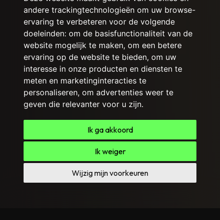
andere trackingtechnologieën om uw browse-
ervaring te verbeteren voor de volgende
doeleinden:
om de basisfunctionaliteit van de
website mogelijk te maken
,
om een betere
ervaring op de website te bieden
,
om uw
interesse in onze producten en diensten te
meten en marketinginteracties te
personaliseren
,
om advertenties weer te
geven die relevanter voor u zijn
.
Ik ga akkoord
Ik weiger
Wijzig mijn voorkeuren
Slide 3 of 3.