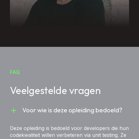
FAQ
Veelgestelde vragen
Voor wie is deze opleiding bedoeld?
Deze opleiding is bedoeld voor developers die hun
codekwaliteit willen verbeteren via unit testing. Ze