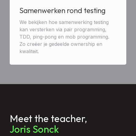
Samenwerken rond testing
We bekijken hoe samenwerking testing
kan versterken via pair programming,
TDD, ping-pong en mob programming.
Zo creëer je gedeelde ownership en
kwaliteit.
Meet the teacher,
Joris Sonck