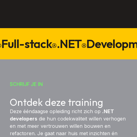
Full-stack
.NET
Developm
SCHRIJF JE IN
Ontdek deze training
Deze ééndaagse opleiding richt zich op
.NET
developers
die hun codekwaliteit willen verhogen
en met meer vertrouwen willen bouwen en
refactoren. Je gaat naar huis met inzichten én