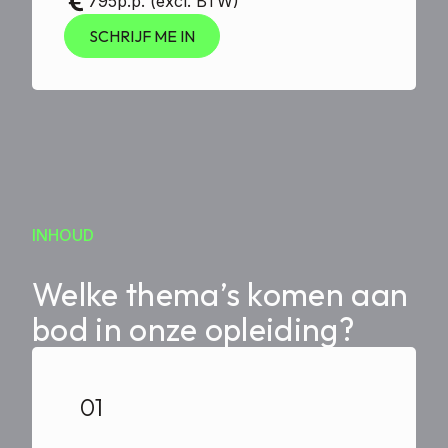
795
p.p. (excl. BTW)
SCHRIJF ME IN
INHOUD
Welke thema’s komen aan
bod in onze opleiding?
01